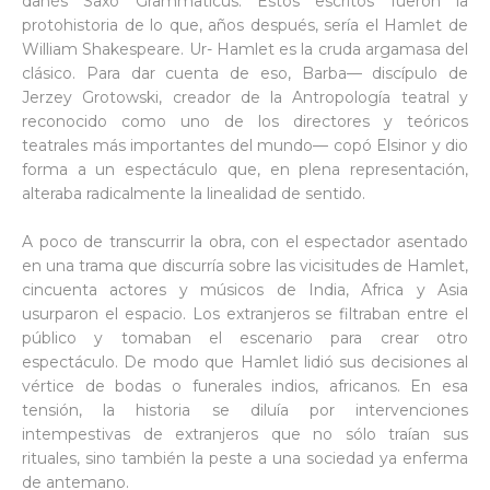
danés Saxo Grammaticus. Estos escritos fueron la
protohistoria de lo que, años después, sería el Hamlet de
William Shakespeare. Ur- Hamlet es la cruda argamasa del
clásico. Para dar cuenta de eso, Barba— discípulo de
Jerzey Grotowski, creador de la Antropología teatral y
reconocido como uno de los directores y teóricos
teatrales más importantes del mundo— copó Elsinor y dio
forma a un espectáculo que, en plena representación,
alteraba radicalmente la linealidad de sentido.
A poco de transcurrir la obra, con el espectador asentado
en una trama que discurría sobre las vicisitudes de Hamlet,
cincuenta actores y músicos de India, Africa y Asia
usurparon el espacio. Los extranjeros se filtraban entre el
público y tomaban el escenario para crear otro
espectáculo. De modo que Hamlet lidió sus decisiones al
vértice de bodas o funerales indios, africanos. En esa
tensión, la historia se diluía por intervenciones
intempestivas de extranjeros que no sólo traían sus
rituales, sino también la peste a una sociedad ya enferma
de antemano.