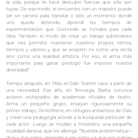
la vida, porque te hace descubrir fuerzas que sólo son
tuyas. De ese modo, el encuentro con un maestro puede
ser un camino para transitar o sólo un momento donde
uno queda detenido. Aprendí los tiempos de
experimentación que Grotowski se tomaba para cada
obra. También el modo de crear un trabajo subterráneo
que nos permitió mantener nuestros propios ritmos,
tiempos y valores, y que se acepten no como una secta
sino como una realidad artística. Por eso, el arma más
importante para ganar prestigio fue imponer nuestra
diversidad".
Tiempo después, en 1964, el Odin Teatret nace a partir de
una necesidad. Ese año, en Noruega, Barba convoca
actores rechazados de academias oficiales de teatro.
Arma un pequeño grupo, ensayan rigurosamente su
primer trabajo, Ornitofilene, en refugios antiaéreos de Oslo
y crean una pedagogía acorde a la búsqueda particular de
cada actor. Luego se mudan a Holstebro, una pequeña
localidad danesa, que los alberga. "Nuestra problemática—
dice— fue cómo aprender a ser actor, ya que nos habían