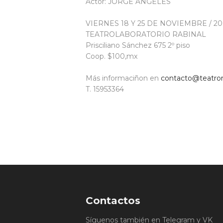
Actor: JORGE ANGELES
VIERNES 18 Y 25 DE NOVIEMBRE / 20:
TEATROLABORATORIO RABINAL
Prisciliano Sánchez 675 2º piso
Coop. $100,mx
Más informaciñon en
contacto@teatror
T. 15953364
Contactos
Síguenos también en Telegram y VK