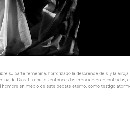
ubre su parte femenina, horrorizado la desprende de sí y la arroj
enina de Dios. La obra es entonces las emociones encontradas, el
y el hombre en medio de este debate eterno, como testigo atorme