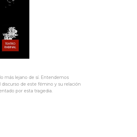
a lo más lejano de sí. Entendemos
 discurso de este fémino y su relación
ntado por esta tragedia.