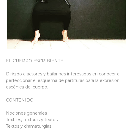
EL CUERPO ESCRIBIENTE
Dirigido a actores y bailarines interesados en conocer o
perfeccionar el esquema de partituras para la expresión
escénica del cuerpo.
CONTENIDO
Nociones generales
Textiles, texturas y textos
Textos y dramaturgias