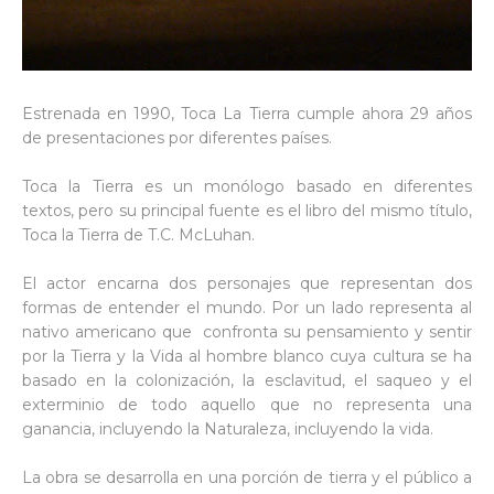
Estrenada en 1990, Toca La Tierra cumple ahora 29 años
de presentaciones por diferentes países.
Toca la Tierra es un monólogo basado en diferentes
textos, pero su principal fuente es el libro del mismo título,
Toca la Tierra de T.C. McLuhan.
El actor encarna dos personajes que representan dos
formas de entender el mundo. Por un lado representa al
nativo americano que confronta su pensamiento y sentir
por la Tierra y la Vida al hombre blanco cuya cultura se ha
basado en la colonización, la esclavitud, el saqueo y el
exterminio de todo aquello que no representa una
ganancia, incluyendo la Naturaleza, incluyendo la vida.
La obra se desarrolla en una porción de tierra y el público a